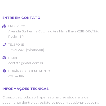
ENTRE EM CONTATO
ENDEREÇO
Avenida Guilherme Cotching
Vila Maria Baixa
02113-010
/
São
Paulo
- SP
TELEFONE
11 3951-2022 (WhatsApp)
E-MAIL
contato@mtall.com.br
HORÁRIO DE ATENDIMENTO
09h as 18h.
INFORMAÇÕES TÉCNICAS
O prazo de produção é apenas uma previsão, a falta de
pagamento dentre outros fatores podem ocasionar atraso na