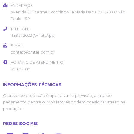
ENDEREÇO
Avenida Guilherme Cotching
Vila Maria Baixa
02113-010
/
São
Paulo
- SP
TELEFONE
11 3951-2022 (WhatsApp)
E-MAIL
contato@mtall.com.br
HORÁRIO DE ATENDIMENTO
09h as 18h.
INFORMAÇÕES TÉCNICAS
O prazo de produção é apenas uma previsão, a falta de
pagamento dentre outros fatores podem ocasionar atraso na
produção.
REDES SOCIAIS