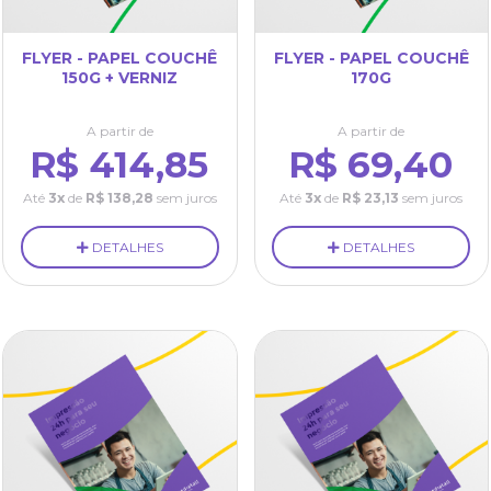
FLYER - PAPEL COUCHÊ
FLYER - PAPEL COUCHÊ
150G + VERNIZ
170G
A partir de
A partir de
R$ 414,85
R$ 69,40
Até
3x
de
R$ 138,28
sem juros
Até
3x
de
R$ 23,13
sem juros
DETALHES
DETALHES