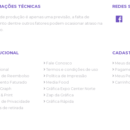
MAÇÕES TÉCNICAS
REDES 
de produção é apenas uma previsão, a falta de
to dentre outros fatores podem ocasionar atraso na
o.
UCIONAL
CADAS
Fale Conosco
Meus d
ional
Termos e condições de uso
Pagame
ca de Reembolso
Política de Impressão
Meus Pe
nto Faturado
Media Food
Carrinh
 Graph
Gráfica Expo Center Norte
 & Print
Zap da Gráfica
a de Privacidade
Gráfica Rápida
 de retirada