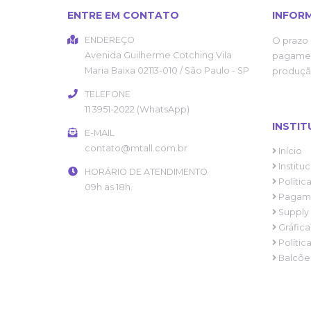
ENTRE EM CONTATO
INFOR
ENDEREÇO
O prazo 
Avenida Guilherme Cotching
Vila
pagamen
Maria Baixa
02113-010
/
São Paulo
- SP
produçã
TELEFONE
11 3951-2022 (WhatsApp)
INSTIT
E-MAIL
contato@mtall.com.br
Início
Instituc
HORÁRIO DE ATENDIMENTO
Políti
09h as 18h.
Pagame
Supply
Gráfica
Polític
Balcões